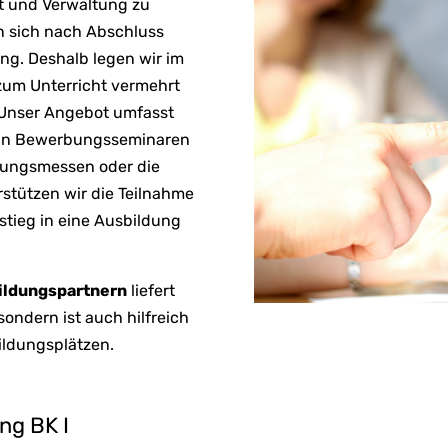
ft und Verwaltung zu
n sich nach Abschluss
ung. Deshalb legen wir im
 zum Unterricht vermehrt
 Unser Angebot umfasst
e an Bewerbungsseminaren
dungsmessen oder die
stützen wir die Teilnahme
stieg in eine Ausbildung
ildungspartnern
liefert
ondern ist auch hilfreich
ildungsplätzen.
ng BK I