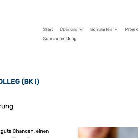
Start
Über uns
Schularten
Projek
Schulanmeldung
LEG (BK I)
rung
 gute Chancen, einen