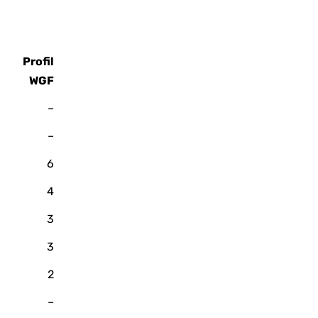
Profil
WGF
–
–
6
4
3
3
2
–