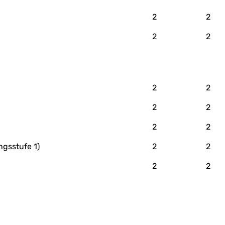
2
2
2
2
2
2
2
2
2
2
ngsstufe 1)
2
2
2
2