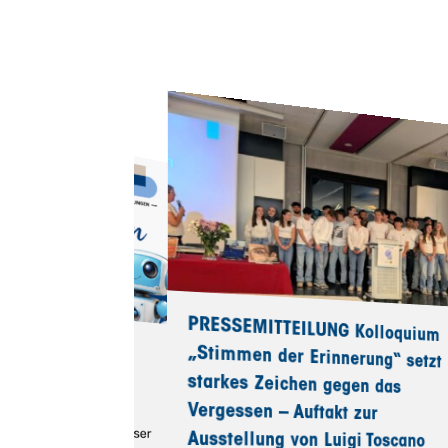
PRESSEMITTEILUNG Kolloquium
„Stimmen der Erinnerung“ setzt
starkes Zeichen gegen das
Vergessen – Auftakt zur
Ausstellung von Luigi Toscano
en Sekretariat
r Sommerferien
6
ommerferien ist unser
folgenden Zeiten für Sie