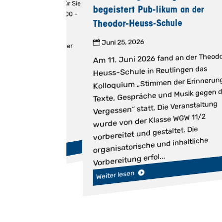
begeistert Pub-likum an der
7. – 14.08.2026: 08:00 –
Theodor-Heuss-Schule
08. – 28.08.2026:
1.08. – 11.09.2026:
Juni 25, 2026
 Uhr. Ab dem Ende der
Am 11. Juni 2026 fand an der Theodo
gelten wieder die
nungszeiten. Wir
Heuss-Schule in Reutlingen das
Kolloquium „Stimmen der Erinnerung
en...
Texte, Gespräche und Musik gegen d
Vergessen“ statt. Die Veranstaltung
wurde von der Klasse WGW 11/2
vorbereitet und gestaltet. Die
organisatorische und inhaltliche
Vorbereitung erfol...
Weiter lesen