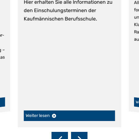
Hier erhalten Sie alle Informationen zu
Al
K
Ra
fo
den Einschulungsterminen der
un
Kaufmännischen Berufsschule.
r-
au
 –
as
W
Weiter lesen