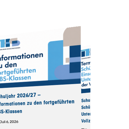
chuljahr 2026/27 –
Schuljahr 2026/27 – T
nformationen zu den fortgeführten
Schüleraufnahme, Ein
BS-Klassen
Unterrichtsbeginn der
Vollzeitschulen
Juli 6, 2026